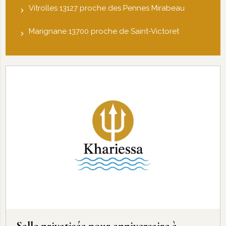
Vitrolles 13127 proche des Pennes Mirabeau
Marignane 13700 proche de Saint-Victoret
Salle privatisée pour anniversaire à