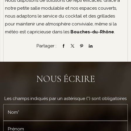
Nous disposons de solutions de repli efficaces. Grâce à
notre petite salle modulable et nos espaces couverts,
nous adaptons le service du cocktail et des grillades
pour maintenir une atmosphère conviviale, même si la
météo est capricieuse dans les
Bouches-du-Rhône
.
Partager :
NOUS ÉCRIRE
Les champs indiqués par un astérisque (*) sont obligatoires
Nom*
Prénom