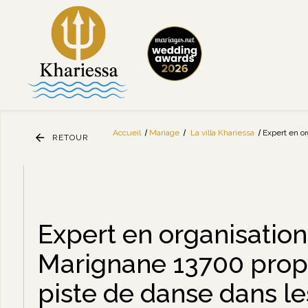
Panneau de gestion des cookies
Accueil
Mariage
La villa Khariessa
Expert en o
RETOUR
Expert en organisatio
Marignane 13700 propo
piste de danse dans 